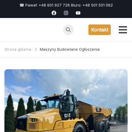
Przejdź
☎ Paweł: +48 601 927 726 Biuro: +48 501 501 062
do
treści
Kontakt
Strona główna
Maszyny Budowlane Ogłoszenia
Maszyny
Budowlane
Ogłoszenia