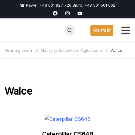
Przejdź
☎ Paweł: +48 601 927 726 Biuro: +48 501 501 062
do
treści
Kontakt
Strona główna
Maszyny Budowlane Ogłoszenia
Walce
Walce
Caterpillar CS64B