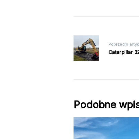
Nawigacja
Poprzedni artyk
Caterpillar 3
wpisu
Podobne wpi