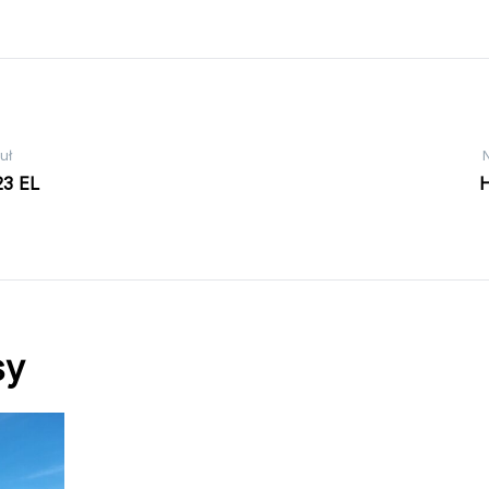
uł
23 EL
H
sy