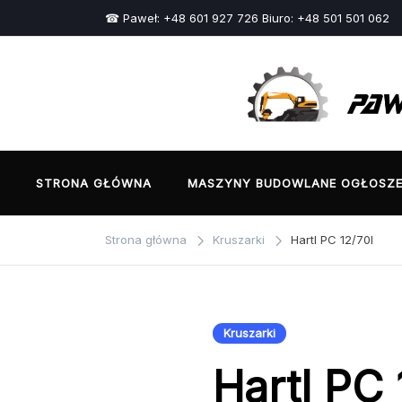
Przejdź
☎ Paweł: +48 601 927 726 Biuro: +48 501 501 062
do
treści
STRONA GŁÓWNA
MASZYNY BUDOWLANE OGŁOSZE
Strona główna
Kruszarki
Hartl PC 12/70I
Kruszarki
Hartl PC 